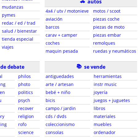
🚗
autos
mudanzas
4x4 / utv / motonieve
motos / scoot
pymes
aviación
piezas coche
redac / ed / trad
barcos
piezas de moto
salud / bienestar
carav + camper
piezas embar
tienda especial
coches
remolques
viajes
maquin pesada
ruedas y neumáticos
📚
 de debate
se vende
al
philos
antiguedades
herramientas
ing
photo
arte / artesan
instr music
en
politics
bebé + niño
joyería
u
psych
bicis
juegos + juguetes
recover
campo / jardin
libros
ory
religion
cds / dvds
materiales
ing
rofo
coleccionismo
muebles
science
consolas
ordenador