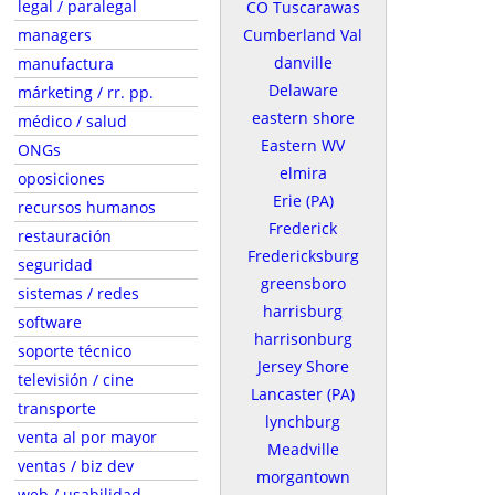
legal / paralegal
CO Tuscarawas
managers
Cumberland Val
danville
manufactura
Delaware
márketing / rr. pp.
eastern shore
médico / salud
Eastern WV
ONGs
elmira
oposiciones
Erie (PA)
recursos humanos
Frederick
restauración
Fredericksburg
seguridad
greensboro
sistemas / redes
harrisburg
software
harrisonburg
soporte técnico
Jersey Shore
televisión / cine
Lancaster (PA)
transporte
lynchburg
venta al por mayor
Meadville
ventas / biz dev
morgantown
web / usabilidad