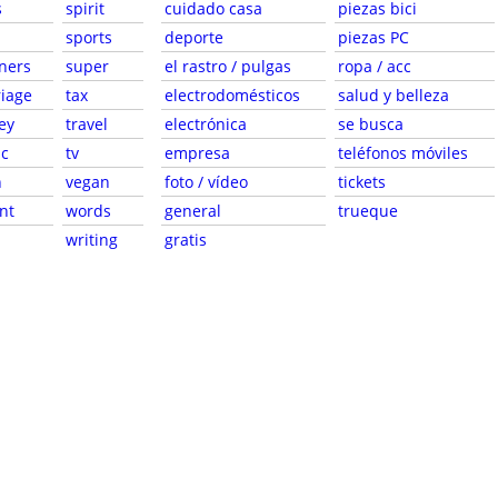
s
spirit
cuidado casa
piezas bici
sports
deporte
piezas PC
ners
super
el rastro / pulgas
ropa / acc
iage
tax
electrodomésticos
salud y belleza
ey
travel
electrónica
se busca
c
tv
empresa
teléfonos móviles
n
vegan
foto / vídeo
tickets
nt
words
general
trueque
writing
gratis