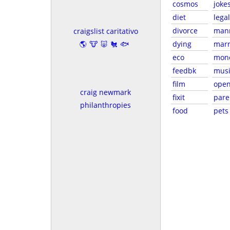
cosmos
joke
diet
legal
divorce
man
craigslist caritativo
🌎🐮🐷🐔🐟
dying
marr
eco
mon
feedbk
musi
film
ope
craig newmark
fixit
pare
philanthropies
food
pets