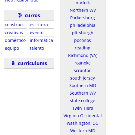
norfolk
Northern WV
🌛
curros
Parkersburg
construcc
escritura
philadelphia
creativos
evento
pittsburgh
doméstico
informática
poconos
reading
equipo
talento
Richmond (VA)
📎
currí­culums
roanoke
scranton
south jersey
Southern MD
Southern WV
state college
Twin Tiers
Virginia Occidental
washington, DC
Western MD