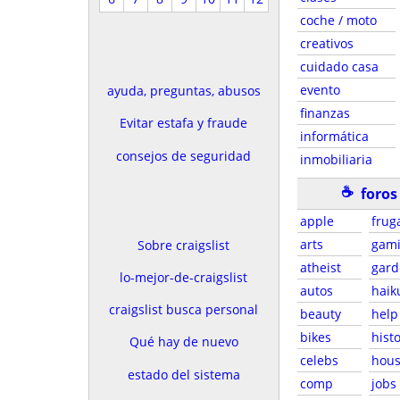
coche / moto
creativos
cuidado casa
evento
ayuda, preguntas, abusos
finanzas
Evitar estafa y fraude
informática
consejos de seguridad
inmobiliaria
☕
foros
apple
frug
arts
gam
Sobre craigslist
atheist
gard
lo-mejor-de-craigslist
autos
haik
craigslist busca personal
beauty
help
bikes
hist
Qué hay de nuevo
celebs
hous
estado del sistema
comp
jobs