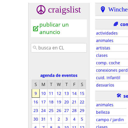
craigslist
Winche
publicar un
🌈
co
anuncio
actividades
animales
artistas
clases
comp. coche
conexiones perd
agenda de eventos
cuid. infantil
S
M
T
W
T
F
S
desvaríos
9
10
11
12
13
14
15
🛠
se
16
17
18
19
20
21
22
animales
23
24
25
26
27
28
29
belleza
30
31
1
2
3
4
5
campo / jardin
clases
6
7
8
9
10
11
12