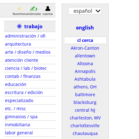
español
favoritos
anúnciate
cuenta
🌞
trabajo
english
administración / ofi
cl cerca
arquitectura
Akron-Canton
arte / diseño / medios
allentown
atención cliente
Altoona
ciencia / lab / biotec
Annapolis
contab / finanzas
Ashtabula
educación
athens, OH
escritura / edición
baltimore
especializado
blacksburg
etc. / misc
central NJ
gimnasios / spa
charleston, WV
inmobiliaria
charlottesville
labor general
chautauqua