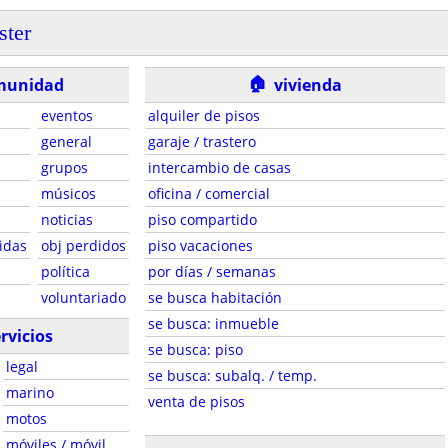
ster
🏠
munidad
vivienda
eventos
alquiler de pisos
general
garaje / trastero
grupos
intercambio de casas
músicos
oficina / comercial
noticias
piso compartido
idas
obj perdidos
piso vacaciones
política
por días / semanas
voluntariado
se busca habitación
se busca: inmueble
rvicios
se busca: piso
legal
se busca: subalq. / temp.
marino
venta de pisos
motos
móviles / móvil